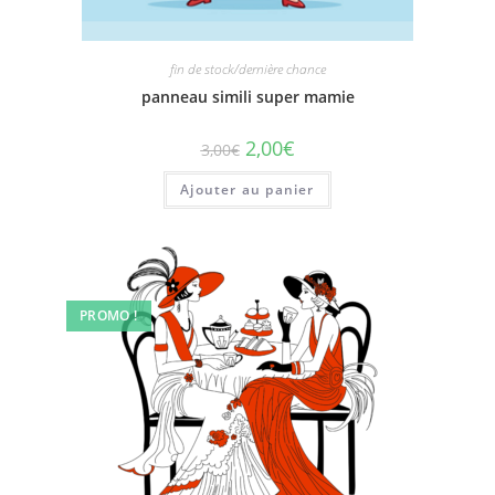
fin de stock/dernière chance
panneau simili super mamie
2,00
€
3,00
€
Ajouter au panier
PROMO !