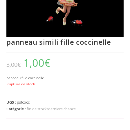
panneau simili fille coccinelle
1,00
€
3,00
€
panneau fille coccinelle
Rupture de stock
UGS :
psfcocc
Catégorie :
fin de stock/dernière chance