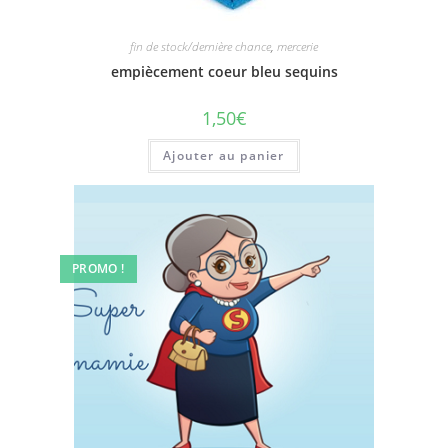
fin de stock/dernière chance
,
mercerie
empiècement coeur bleu sequins
1,50
€
Ajouter au panier
PROMO !