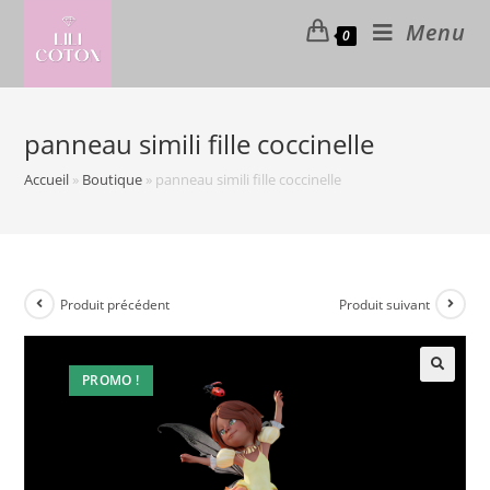
Skip
Menu
0
to
content
panneau simili fille coccinelle
Accueil
»
Boutique
»
panneau simili fille coccinelle
Produit précédent
Produit suivant
PROMO !
🔍