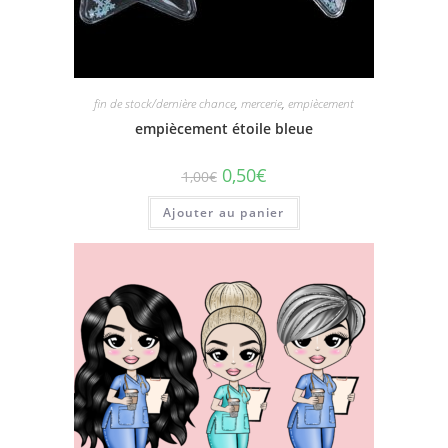
fin de stock/dernière chance
,
mercerie
,
empiècement
empiècement étoile bleue
0,50
€
1,00
€
Ajouter au panier