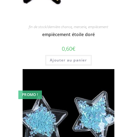
fin de stock/dernière chance
,
mercerie
,
empiècement
empiècement étoile doré
0,60
€
Ajouter au panier
PROMO !