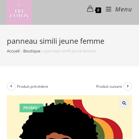
Skip
Menu
0
to
content
panneau simili jeune femme
Accueil
»
Boutique
»
panneau simili jeune femme
Produit précédent
Produit suivant
PROMO !
🔍