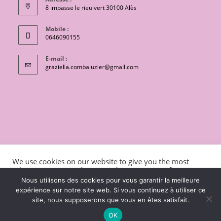
8 impasse le rieu vert 30100 Alès
Mobile :
0646090155
E-mail :
S’ouvre
graziella.combaluzier@gmail.com
dans
votre
application
CONTACT
Conditions générales de vente
We use cookies on our website to give you the most
Mentions légales et politique de confidentialité
Livraisons
relevant experience by remembering your preferences
and repeat visits. By clicking “Accept”, you consent to the
charte de protection des données personnelles
Nous utilisons des cookies pour vous garantir la meilleure
use of ALL the cookies.
expérience sur notre site web. Si vous continuez à utiliser ce
Copyright 2026 - OceanWP Theme by Lili coton
site, nous supposerons que vous en êtes satisfait.
Cookie settings
ACCEPT
OK