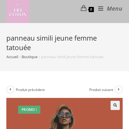
Skip
Menu
0
to
content
panneau simili jeune femme
tatouée
Accueil
»
Boutique
»
panneau simili jeune femme tatouée
Produit précédent
Produit suivant
PROMO !
🔍