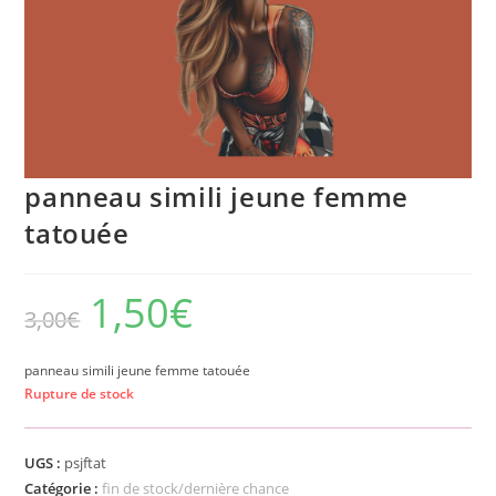
panneau simili jeune femme
tatouée
1,50
€
3,00
€
panneau simili jeune femme tatouée
Rupture de stock
UGS :
psjftat
Catégorie :
fin de stock/dernière chance