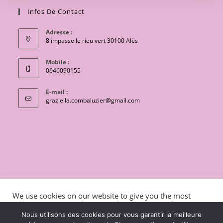
Infos De Contact
Adresse :
8 impasse le rieu vert 30100 Alès
Mobile :
0646090155
E-mail :
S’ouvre
graziella.combaluzier@gmail.com
dans
votre
application
CONTACT
Conditions générales de vente
We use cookies on our website to give you the most
Mentions légales et politique de confidentialité
Livraisons
relevant experience by remembering your preferences
and repeat visits. By clicking “Accept”, you consent to the
charte de protection des données personnelles
Nous utilisons des cookies pour vous garantir la meilleure
use of ALL the cookies.