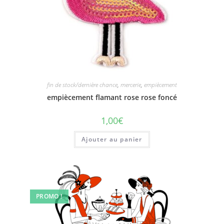
fin de stock/dernière chance
,
mercerie
,
empiècement
empiècement flamant rose rose foncé
1,00
€
Ajouter au panier
PROMO !