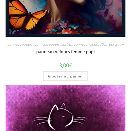
panneau velours
,
panneau velours illustrés
,
panneau velours 20cm par 20cm
panneau velours femme papi
3,00
€
Ajouter au panier