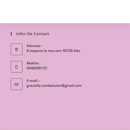
Infos De Contact
Adresse :
8 impasse le rieu vert 30100 Alès
Mobile :
0646090155
E-mail :
S’ouvre
graziella.combaluzier@gmail.com
dans
votre
application