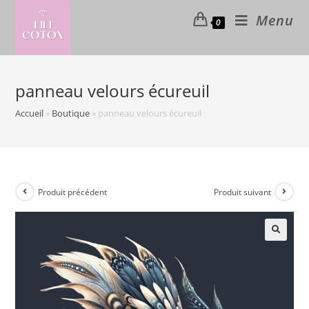
Skip
Menu
0
to
content
panneau velours écureuil
Accueil
»
Boutique
»
panneau velours écureuil
Produit précédent
Produit suivant
🔍