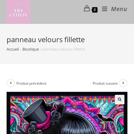
Skip
Menu
0
to
content
panneau velours fillette
Accueil
»
Boutique
»
panneau velours fillette
Produit précédent
Produit suivant
🔍