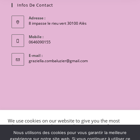
Infos De Contact
Adresse :
8 impasse le rieu vert 30100 Alès
Mobile :
0646090155
E-mail :
S’ouvre
graziella.combaluzier@gmail.com
dans
votre
application
CONTACT
Conditions générales de vente
We use cookies on our website to give you the most
Mentions légales et politique de confidentialité
Livraisons
relevant experience by remembering your preferences
and repeat visits. By clicking “Accept”, you consent to the
charte de protection des données personnelles
Nous utilisons des cookies pour vous garantir la meilleure
use of ALL the cookies.
expérience sur notre site web. Si vous continuez à utiliser ce