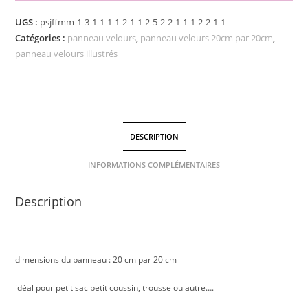
UGS :
psjffmm-1-3-1-1-1-1-2-1-1-2-5-2-2-1-1-1-2-2-1-1
Catégories :
panneau velours
,
panneau velours 20cm par 20cm
,
panneau velours illustrés
DESCRIPTION
INFORMATIONS COMPLÉMENTAIRES
Description
dimensions du panneau : 20 cm par 20 cm
idéal pour petit sac petit coussin, trousse ou autre….