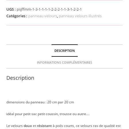
UGS :
psjffmm-1-3-1-1-1-1-2-2-2-1-1-3-1-2-2-1
Catégories :
panneau velours
,
panneau velours illustrés
DESCRIPTION
INFORMATIONS COMPLÉMENTAIRES
Description
dimensions du panneau : 20 cm par 20 cm
idéal pour petit sac petit coussin, trousse ou autre….
Le velours
doux
et
résistant
à poils courts, ce velours ras de qualité est