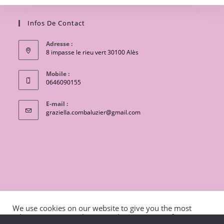
Infos De Contact
Adresse :
8 impasse le rieu vert 30100 Alès
Mobile :
0646090155
E-mail :
S’ouvre
graziella.combaluzier@gmail.com
dans
votre
application
CONTACT
Conditions générales de vente
We use cookies on our website to give you the most
Mentions légales et politique de confidentialité
Livraisons
relevant experience by remembering your preferences