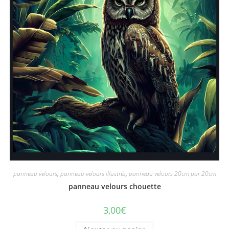
panneau velours
,
panneau velours illustrés
,
panneau velours 20cm par 20cm
panneau velours chouette
3,00
€