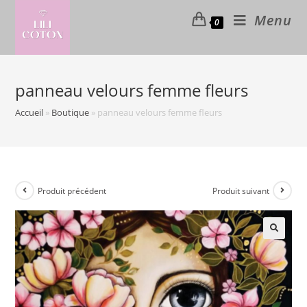
Skip
Menu
0
to
content
panneau velours femme fleurs
Accueil
»
Boutique
»
panneau velours femme fleurs
Produit précédent
Produit suivant
🔍