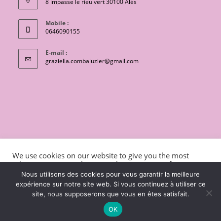
8 impasse le rieu vert 30100 Alès
Mobile :
0646090155
E-mail :
S’ouvre
graziella.combaluzier@gmail.com
dans
votre
application
CONTACT
Conditions générales de vente
We use cookies on our website to give you the most
Mentions légales et politique de confidentialité
Livraisons
relevant experience by remembering your preferences
and repeat visits. By clicking “Accept”, you consent to the
charte de protection des données personnelles
Nous utilisons des cookies pour vous garantir la meilleure
use of ALL the cookies.
expérience sur notre site web. Si vous continuez à utiliser ce
Copyright 2026 - OceanWP Theme by Lili coton
site, nous supposerons que vous en êtes satisfait.
Cookie settings
ACCEPT
OK