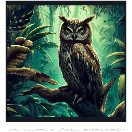
panneau velours
,
panneau velours illustrés
,
panneau velours 20cm par 20cm