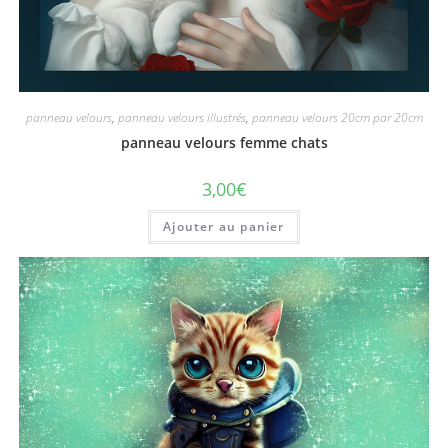
panneau velours
,
panneau velours illustrés
,
panneau velours 20cm par 20cm
panneau velours femme chats
3,00
€
Ajouter au panier