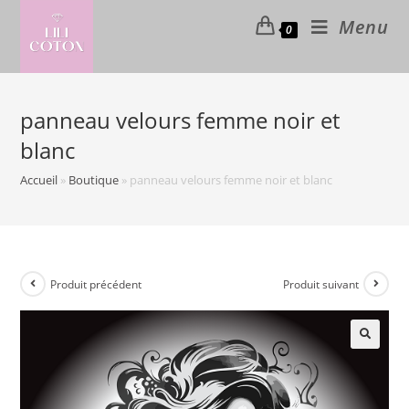
Skip
Menu
0
to
content
panneau velours femme noir et
blanc
Accueil
»
Boutique
»
panneau velours femme noir et blanc
Produit précédent
Produit suivant
🔍