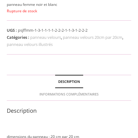
panneau femme noir et blanc
Rupture de stock
UGS :
psjffmm-1-3-1-1-1-1-2-2-2-1-1-3-1-2-2-2
Catégories :
panneau velours
,
panneau velours 20cm par 20cm
,
panneau velours illustrés
DESCRIPTION
INFORMATIONS COMPLÉMENTAIRES
Description
dimensions du panneau : 20 cm par 20 cm